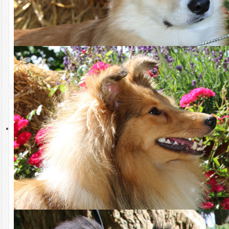
Alternativ den folgenden Link in den Brwoser kopieren und
Download
aufrufen:
https://docs.google.com/forms/d/e/1FAIpQLSdI6DchJ6D7osd9qUDy0P
FAQ
Ich bedanke mich im Voraus für Ihre Teilnahme und Unterstützung!
Kirstin Piert
Ausbildungswesen
08.10.2024 Pressemitteilung zum
Welthundetag am 10.10.2024