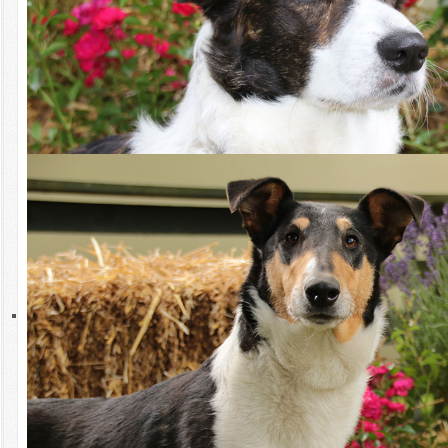
Aktuell wird in Deutschland das Thema Qualzucht bei Hunden
intensiv diskutiert. Der Hintergrund dieser Diskussion ist ernst:
Tatsächlich wurden und werden Hunde gezüchtet, die aufgrund von
Erbkrankheiten und falscher Zuchtauswahlkriterien krank sind und
leiden müssen. Diese stammen mit überwältigenden Mehrheit nicht
aus der kontrollierten Rassehundezucht, sondern von
„Vermehrerstationen“ aus dem In- und Ausland.
Die Hobby-Züchter im Verband für das Deutsche Hundewesen
(VDH), dem Dachverband für Hundezucht- und Sportvereine, wollen
die erhöhte Nachfrage nach diesen Hunden nicht bedienen. Im
Vordergrund stehen vielmehr die verantwortungsvolle Zucht und die
Verbesserung der Tiergesundheit innerhalb aller Hunderassen. Im
VDH nimmt die Zahl problematischer Hunde aus Trendrassen
aufgrund verschärfter Zuchtmaßnahmen seit Jahren ab, während
außerhalb des VDH eine steigende Verbreitung von Hunden mit
sogenannten Qualzuchtmerkmalen zu beobachten ist. So wird z.B.
die Französische Bulldogge beim Heimtierregister Tasso auf Platz 4
der beliebtesten Hunderassen geführt, aus der kontrollierten Zucht
des VDH stammen lediglich ca. 2 % der Hunde in Deutschland.
Dackelverbot durch die Hintertür
Mit der Tierschutz-Hundeverordnung und dem geplanten neuen
Tierschutzgesetz wollen Politik und Behörden Qualzuchten mit
verschiedenen Maßnahmen bekämpfen. Manche Regelungen
fordern für normalgesunde Hunde belastende Untersuchungen wie