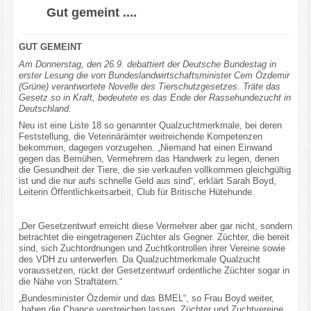
Gut gemeint ....
GUT GEMEINT
Am Donnerstag, den 26.9. debattiert der Deutsche Bundestag in
erster Lesung die von Bundeslandwirtschaftsminister Cem Özdemir
(Grüne) verantwortete Novelle des Tierschutzgesetzes. Träte das
Gesetz so in Kraft, bedeutete es das Ende der Rassehundezucht in
Deutschland.
Neu ist eine Liste 18 so genannter Qualzuchtmerkmale, bei deren
Feststellung, die Veterinärämter weitreichende Kompetenzen
bekommen, dagegen vorzugehen. „Niemand hat einen Einwand
gegen das Bemühen, Vermehrern das Handwerk zu legen, denen
die Gesundheit der Tiere, die sie verkaufen vollkommen gleichgültig
ist und die nur aufs schnelle Geld aus sind“, erklärt Sarah Boyd,
Leiterin Öffentlichkeitsarbeit, Club für Britische Hütehunde.
„Der Gesetzentwurf erreicht diese Vermehrer aber gar nicht, sondern
betrachtet die eingetragenen Züchter als Gegner. Züchter, die bereit
sind, sich Zuchtordnungen und Zuchtkontrollen ihrer Vereine sowie
des VDH zu unterwerfen. Da Qualzuchtmerkmale Qualzucht
voraussetzen, rückt der Gesetzentwurf ordentliche Züchter sogar in
die Nähe von Straftätern.“
„Bundesminister Özdemir und das BMEL“, so Frau Boyd weiter,
„haben die Chance verstreichen lassen, Züchter und Zuchtvereine