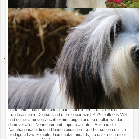
MRT in Narkose als Voraussetzung für die Teilnahme an
Veranstaltungen. Die Durchführung solcher Untersuchungen ohne
eine vernünftige tierärztliche Indikation ist tierschutzwidrig. Auch
wenn Rasseverbote von Vertretern der Bundesregierung und
Politikern öffentlich immer wieder dementiert werden, sehen viele
behördliche Auflagen genau diese vor. Die Verbote erfolgen dabei
durch die “Hintertür”: Die Rassen werden nicht explizit genannt.
Stattdessen werden willkürlich genetische Merkmale als
Qualzuchtmerkmale festgelegt, die jeder oder fast jeder Hund
bestimmter Rassen trägt, ohne dass diese tatsächlich zu einer
feststellbaren Erkrankung der Hunde führen.
Die Verbote betreffen beispielsweise alle Boston Terrier,
Französischen Bulldoggen, mehr als 95 % aller Dackel und Cocker
Spaniel. Weitere stark betroffene Rassen, von denen zahlreiche
Hunde allein anhand genetischer Merkmale ausgeschlossen
werden sollen, sind der Deutsche Schäferhund, der Collie, der
Australian Shepherd und viele mehr.
Kranke Welpen aus dem Ausland
Die pauschalen Verbote und massiven Einschränkungen werden
dazu führen, dass es künftig keine kontrollierte Zucht für diese
Hunderassen in Deutschland mehr geben wird. Außerhalb des VDH
und seiner strengen Zuchtbestimmungen und -kontrollen werden
dann vor allem Vermehrer und Importe aus dem Ausland die
Nachfrage nach diesen Hunden bedienen. Dort herrschen deutlich
niedrigere bzw. keinerlei Tierschutzstandards, so dass noch mehr