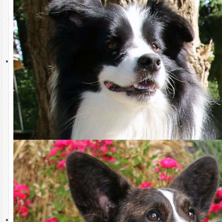
Pressemeldung vom 8.10.2024 -
Welthundetag am 10. Oktober 2024
Dackelverbot durch die Hintertür
Am Welthundetag feiern wir eines der beliebtesten Haustiere: Der
Hund bereichert das Leben der Menschen. Allein in Deutschland
leben 10,5 Millionen Hunde, die zweitgrößte Hundepopulation in
Europa. Sei es als Familien- oder Diensthund – Hunde sind wichtige
Sozialpartner in unserer Gesellschaft und übernehmen als Polizei-,
Rettungs- oder Assistenzhunde vielfältige Aufgaben.
Qualzuchten bei Hunden