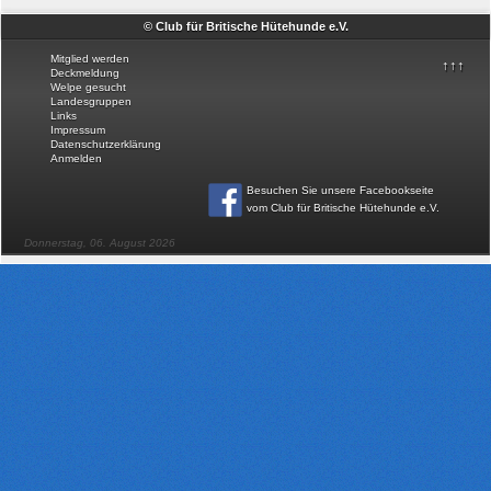
© Club für Britische Hütehunde e.V.
Mitglied werden
↑↑↑
Deckmeldung
Welpe gesucht
Landesgruppen
Links
Impressum
Datenschutzerklärung
Anmelden
Besuchen Sie unsere Facebookseite
vom Club für Britische Hütehunde e.V
.
Donnerstag, 06. August 2026