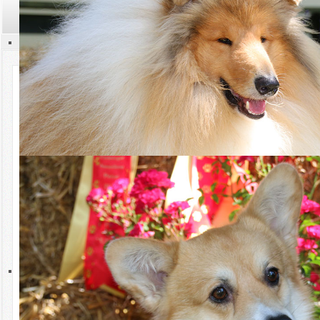
Suchen
Kontakt
Aktuelles
14.10.2024 Umfrage für Mitglieder
Termine
Umfrage zur Erfassung von Wünschen und Bedürfnissen im
Rassen
Bereich Sport und Ausbildung
Liebe Mitglieder,
Zucht
wie auch im Clubreport bereits erwähnt, möchte ich Sie herzlich zur
Teilnahme an einer anonymen Umfrage einladen. Ihre ehrlichen
Hüten
Rückmeldungen sind für uns von großer Bedeutung.
Die Teilnahme an der Umfrage ist bis zum 30.11.2024 möglich
Sport
Wir möchten mehr über Ihre aktuellen Erfahrungen und Wünsche im
Bereich Sport und Ausbildung erfahren. Ihre Antworten helfen uns,
ein detailliertes Bild des Ist-Zustands zu gewinnen und zukünftige
Ausstellungen
Verbesserungen gezielt und effektiv umzusetzen.
Bitte nehmen Sie sich ein paar Minuten Zeit, um die Umfrage
auszufüllen.
Welpen
Hier klicken und an der Umfrage teilnehmen