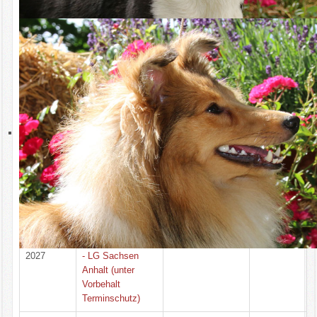
2027
Samstag,
1. Tag CACIB
13. März
Offenburg - LG
2027
Baden-Pfalz
Sonntag,
2. Tag CACIB
14. März
Offenburg - LG
2027
Baden-Pfalz
Samstag,
1. Tag CAC
10. April
Magdeburg - LG
2027
Sachsen Anhalt
(unter Vorbehalt
Terminschutz)
Samstag,
Welsh Corgi
10. April
Pembroke Spezial
2027
- LG Sachsen
Anhalt (unter
Vorbehalt
Terminschutz)