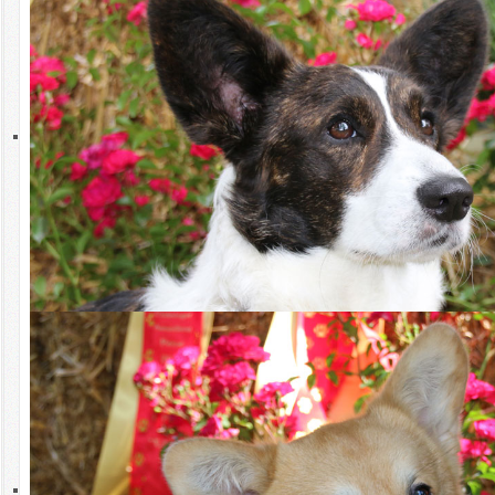
Sonntag,
Bobtail -
30.08.2026
08.09.2026
20.
Rassespezial-
September
Ausstellung
2026
Samstag,
CACIB Rostock -
20.08.2026
03.09.2025
03.
LG Hamburg
Oktober
2026
Sonntag,
CACIB Rostock -
20.08.2026
03.09.2025
04.
LG Hamburg
Oktober
2026
Freitag,
Bundessieger-
08.09.2026
29.09.2026
06.
Ausstellung
November
Dortmund -
2026
Hauptclub
Samstag,
Annual Trophy
08.09.2026
29.09.2026
07.
Show Dortmund -
November
Hauptclub