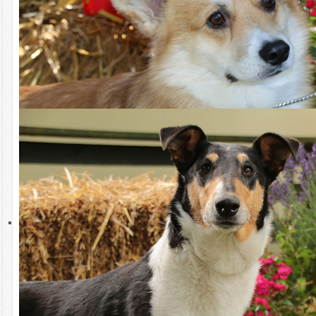
2026
Samstag,
CACIB Karlsruhe
26.10.2026
30.10.2026
28.
- LG Württemberg
November
2026
Sonntag,
German Winner
26.10.2026
30.10.2026
29.
Karlsruhe - LG
November
Württemberg
2026
Samstag,
1. Tag CACIB
09. Januar
Kassel - LG
2027
Hessen
Sonntag,
2. Tag CACIB
10. Januar
Kassel - LG
2027
Hessen
Sonntag,
CAC Verl-Kaunitz
05.01.2027
26.01.2027
14.
- LG Westfalen
Februar