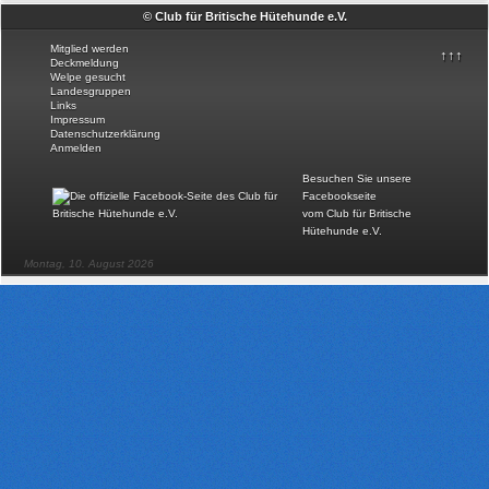
© Club für Britische Hütehunde e.V.
Mitglied werden
↑↑↑
Deckmeldung
Welpe gesucht
Landesgruppen
Links
Impressum
Datenschutzerklärung
Anmelden
Besuchen Sie unsere
Facebookseite
vom Club für Britische
Hütehunde e.V
.
Montag, 10. August 2026