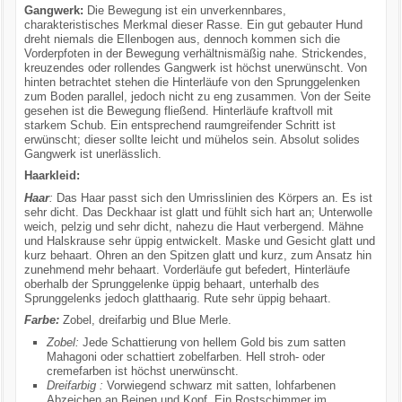
Gangwerk:
Die Bewegung ist ein unverkennbares,
charakteristisches Merkmal dieser Rasse. Ein gut gebauter Hund
dreht niemals die Ellenbogen aus, dennoch kommen sich die
Vorderpfoten in der Bewegung verhältnismäßig nahe. Strickendes,
kreuzendes oder rollendes Gangwerk ist höchst unerwünscht. Von
hinten betrachtet stehen die Hinterläufe von den Sprunggelenken
zum Boden parallel, jedoch nicht zu eng zusammen. Von der Seite
gesehen ist die Bewegung fließend. Hinterläufe kraftvoll mit
starkem Schub. Ein entsprechend raumgreifender Schritt ist
erwünscht; dieser sollte leicht und mühelos sein. Absolut solides
Gangwerk ist unerlässlich.
Haarkleid:
Haar
:
Das Haar passt sich den Umrisslinien des Körpers an. Es ist
sehr dicht. Das Deckhaar ist glatt und fühlt sich hart an; Unterwolle
weich, pelzig und sehr dicht, nahezu die Haut verbergend. Mähne
und Halskrause sehr üppig entwickelt. Maske und Gesicht glatt und
kurz behaart. Ohren an den Spitzen glatt und kurz, zum Ansatz hin
zunehmend mehr behaart. Vorderläufe gut befedert, Hinterläufe
oberhalb der Sprunggelenke üppig behaart, unterhalb des
Sprunggelenks jedoch glatthaarig. Rute sehr üppig behaart.
Farbe:
Zobel, dreifarbig und Blue Merle.
Zobel:
Jede Schattierung von hellem Gold bis zum satten
Mahagoni oder schattiert zobelfarben. Hell stroh- oder
cremefarben ist höchst unerwünscht.
Dreifarbig :
Vorwiegend schwarz mit satten, lohfarbenen
Abzeichen an Beinen und Kopf. Ein Rostschimmer im