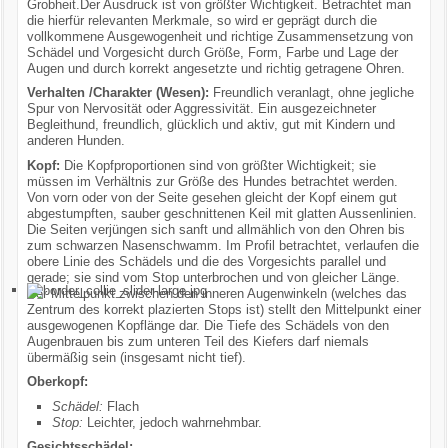
Grobheit.Der Ausdruck ist von größter Wichtigkeit. Betrachtet man
die hierfür relevanten Merkmale, so wird er geprägt durch die
vollkommene Ausgewogenheit und richtige Zusammensetzung von
Schädel und Vorgesicht durch Größe, Form, Farbe und Lage der
Augen und durch korrekt angesetzte und richtig getragene Ohren.
Verhalten /Charakter (Wesen):
Freundlich veranlagt, ohne jegliche
Spur von Nervosität oder Aggressivität. Ein ausgezeichneter
Begleithund, freundlich, glücklich und aktiv, gut mit Kindern und
anderen Hunden.
Kopf:
Die Kopfproportionen sind von größter Wichtigkeit; sie
müssen im Verhältnis zur Größe des Hundes betrachtet werden.
Von vorn oder von der Seite gesehen gleicht der Kopf einem gut
abgestumpften, sauber geschnittenen Keil mit glatten Aussenlinien.
Die Seiten verjüngen sich sanft und allmählich von den Ohren bis
zum schwarzen Nasenschwamm. Im Profil betrachtet, verlaufen die
obere Linie des Schädels und die des Vorgesichts parallel und
gerade; sie sind vom Stop unterbrochen und von gleicher Länge.
Der Mittelpunkt zwischen den inneren Augenwinkeln (welches das
Zentrum des korrekt plazierten Stops ist) stellt den Mittelpunkt einer
ausgewogenen Kopflänge dar. Die Tiefe des Schädels von den
Augenbrauen bis zum unteren Teil des Kiefers darf niemals
übermäßig sein (insgesamt nicht tief).
Oberkopf:
Schädel:
Flach
Stop:
Leichter, jedoch wahrnehmbar.
Gesichtsschädel: