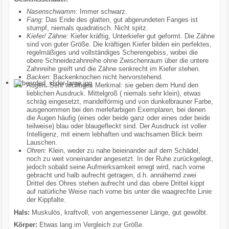
Nasenschwamm
: Immer schwarz.
Fang:
Das Ende des glatten, gut abgerundeten Fanges ist
stumpf, niemals quadratisch. Nicht spitz.
Kiefer/ Zähne:
Kiefer kräftig, Unterkiefer gut geformt. Die Zähne
sind von guter Größe. Die kräftigen Kiefer bilden ein perfektes,
regelmäßiges und vollständiges Scherengebiss, wobei die
obere Schneidezahnreihe ohne Zwischenraum über die untere
Zahnreihe greift und die Zähne senkrecht im Kiefer stehen.
Backen:
Backenknochen nicht hervorstehend.
Augen:
Sehr wichtiges Merkmal: sie geben dem Hund den
lieblichen Ausdruck. Mittelgroß ( niemals sehr klein), etwas
schräg eingesetzt, mandelförmig und von dunkelbrauner Farbe,
ausgenommen bei den merlefarbigen Exemplaren, bei denen
die Augen häufig (eines oder beide ganz oder eines oder beide
teilweise) blau oder blaugefleckt sind. Der Ausdruck ist voller
Intelligenz, mit einem lebhaften und wachsamen Blick beim
Lauschen.
Ohren:
Klein, weder zu nahe beieinander auf dem Schädel,
noch zu weit voneinander angesetzt. In der Ruhe zurückgelegt,
jedoch sobald seine Aufmerksamkeit erregt wird, nach vorne
gebracht und halb aufrecht getragen, d.h. annähernd zwei
Drittel des Ohres stehen aufrecht und das obere Drittel kippt
auf natürliche Weise nach vorne bis unter die waagrechte Linie
der Kippfalte.
Hals:
Muskulös, kraftvoll, von angemessener Länge, gut gewölbt.
Körper:
Etwas lang im Vergleich zur Größe.