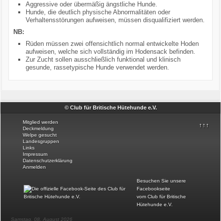
Aggressive oder übermäßig ängstliche Hunde.
Hunde, die deutlich physische Abnormalitäten oder
Verhaltensstörungen aufweisen, müssen disqualifiziert werden.
NB:
Rüden müssen zwei offensichtlich normal entwickelte Hoden
aufweisen, welche sich vollständig im Hodensack befinden.
Zur Zucht sollen ausschließlich funktional und klinisch
gesunde, rassetypische Hunde verwendet werden.
© Club für Britische Hütehunde e.V.
Mitglied werden
↑↑↑
Deckmeldung
Welpe gesucht
Landesgruppen
Links
Impressum
Datenschutzerklärung
Anmelden
Besuchen Sie unsere
Facebookseite
vom Club für Britische
Hütehunde e.V
.
Samstag, 08. August 2026