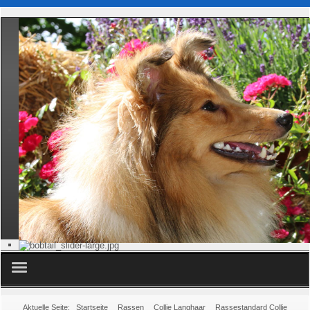
Club
Aktuelle Seite:
Startseite
Rassen
Collie Langhaar
Rassestandard Collie