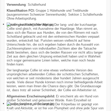
Download
Verwendung
: Schäferhund
Klassifikation FCI:
Gruppe 1 Hütehunde und Treibhunde
(ausgenommen Schweizer Sennenhunde). Sektion 1 Schäferhunde
FAQ
Ohne Arbeitsprüfung.
Kurzer geschichtlicher Abriss:
Der lang- und der kurzhaarige
Collie sind gleich, mit Ausnahme der Haarlänge. Man nimmt an,
dass sich die Rasse aus Hunden, die von den Römern mit nach
Schottland gebracht und mit den einheimischen Hunden verpaart
wurden, entwickelt hat. Puristen weisen vielleicht auf feine
Unterschiede hin, die sich ergeben haben durch die Auswahl von
Zuchtexemplaren von individuellen Züchtern aber die Tatsache
bleibt bestehen, dass sich die beiden Rassen vor nicht allzu langer
Zeit aus dem gleichen Ursprung entwickelt haben und in Wahrheit
sich sogar gemeinsame Linien teilen, welche man noch heute
finden kann.
Der langhaarige Collie ist eine etwas verfeinerte Version des
ursprünglichen arbeitenden Collies der schottischen Schafhirten,
von welchen er seit mindestens über hundert Jahren ausgesucht
wurde. Viele dieser Hunde können noch immer befriedigende Arbeit
leisten, wenn man ihnen die Chance dazu gibt. Die Grundaussage
ist, dass trotz all seiner Schönheit, der Collie ein Arbeitstier ist.
Allgemeines Erscheinungsbild:
Er erscheint als ein Hund von
großer Schönheit und gelassener Würde. Kein Einzelteil ist
unproportioniert zum Gesamtbild. Der Körperbau ist geprägt von
Kraft und Aktivität, er ist frei von Plumpheit und ohne jede Spur von