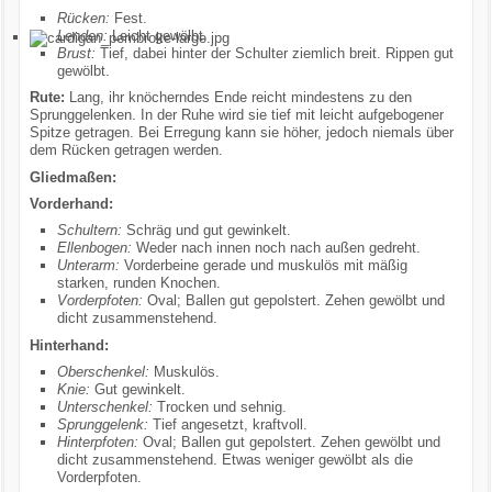
Rücken:
Fest.
Lenden:
Leicht gewölbt.
Brust:
Tief, dabei hinter der Schulter ziemlich breit. Rippen gut
gewölbt.
Rute:
Lang, ihr knöcherndes Ende reicht mindestens zu den
Sprunggelenken. In der Ruhe wird sie tief mit leicht aufgebogener
Spitze getragen. Bei Erregung kann sie höher, jedoch niemals über
dem Rücken getragen werden.
Gliedmaßen:
Vorderhand:
Schultern:
Schräg und gut gewinkelt.
Ellenbogen:
Weder nach innen noch nach außen gedreht.
Unterarm:
Vorderbeine gerade und muskulös mit mäßig
starken, runden Knochen.
Vorderpfoten:
Oval; Ballen gut gepolstert. Zehen gewölbt und
dicht zusammenstehend.
Hinterhand:
Oberschenkel:
Muskulös.
Knie:
Gut gewinkelt.
Unterschenkel:
Trocken und sehnig.
Sprunggelenk:
Tief angesetzt, kraftvoll.
Hinterpfoten:
Oval; Ballen gut gepolstert. Zehen gewölbt und
dicht zusammenstehend. Etwas weniger gewölbt als die
Vorderpfoten.