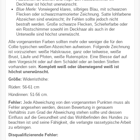
Deckhaar ist höchst unerwünscht.
Blue Merle:
Vorwiegend klares, silbriges Blau, mit schwarzen
Flecken oder schwarzmarmorierter Zeichnung. Satte lohfarbene
Abzeichen sind erwünscht; ihr Fehlen sollte jedoch nicht
bestraft werden. Große schwarze Flecken, Schieferfarbe oder
ein Rostschimmer sowohl im Deckhaar als auch in der
Unterwolle sind höchst unerwüscht.
Alle vorgenannten Farben sollten mehr oder weniger die für den
Collie typischen weißen Abzeichen aufweisen. Folgende Zeichnung
ist vorzuziehen: weiße Halskrause, ganz oder teilweise, weiße
Brust, Läufe und Pfoten, weiße Rutenspitze. Eine Blesse darf auf
dem Vorgesicht oder auf dem Schädel oder an beiden Stellen
vorhanden sein.
Komplett weiß oder überwiegend weiß ist
höchst unerwünscht.
Größe:
Widerristhöhe:
Rüden: 56-61 cm
Hündinnen: 51-56 cm.
Fehler:
Jede Abweichung von den vorgenannten Punkten muss als
Fehler angesehen werden, dessen Bewertung in genauem
Verhältnis zum Grad der Abweichung stehen sollte und dessen
Einfluss auf die Gesundheit und das Wohlbefinden des Hundes zu
beachten ist und seine Fähigkeit, die verlangte rassetypische Arbeit
zu erbringen.
Disqualifizierende Fehler: