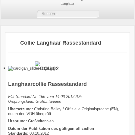
Langhaar
Kontakt
Suchen
Aktuelles
Termine
Collie Langhaar Rassestandard
Rassen
Zucht
Hüten
Langhaarcollie Rassestandard
Sport
FCI-Standard-Nr. 156 vom 14.08.2013 /DE
Ursprungsland: Großbritannien
Übersetzung:
Christina Bailey / Offizielle Originalsprache (EN),
Ausstellungen
durch den VDH überprüft.
Ursprung:
Großbritannien
Welpen
Datum der Publikation des gültigen offiziellen
Standards:
08.10.2012