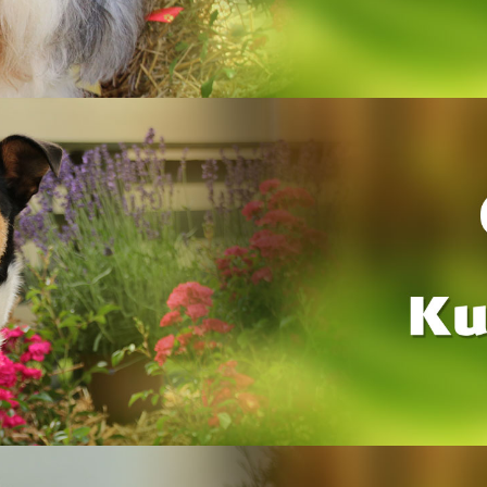
Collie
d Collie
glish Sheepdog
 der
heitsergebnisse aller Rassen
 e.V. verwenden Sie bitte folgende Kontodaten
en. Nur Zahlungen, welche auschliesslich an den Hauptclub gerichtet sind.