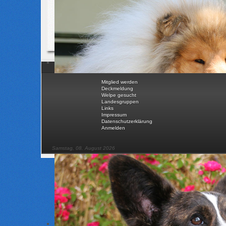
IBAN
DE91 1007 0000 0026 6510 00
SWIFT / BIC
DEUT DEBB XXX
Mitglied werden
Deckmeldung
Welpe gesucht
Landesgruppen
Links
Impressum
Datenschutzerklärung
Anmelden
Samstag, 08. August 2026