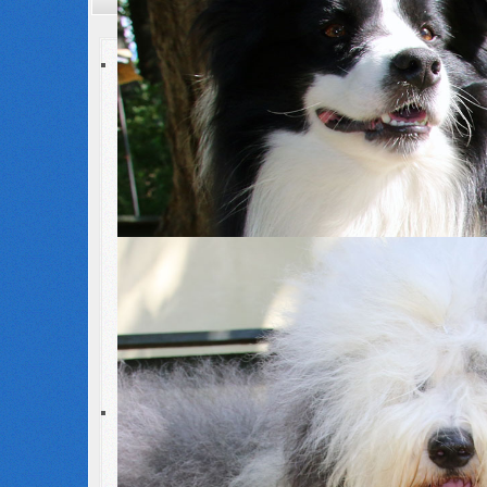
Zuchtbuchstelle
Zuchtbuchstelle
Aufgabengebiet
Führung des Zuchtbuches
Ausgabe von Ahnentafeln u. a.
Susanne Langhorst-de Haan
Annett Zin
Winnekendonker Str. 53
Arnstädter 
47627 Kevelaer
98716 Elge
Tel. 02832-899897
Tel. 03677
Fax 02832-976226
Mobil 0152
zuchtbuch1@cfbrh.de
zuchtbuch2