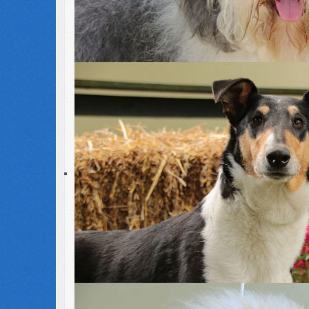
Rassen
Rassen
Collie Kurzhaar
Border 
Collie Langhaar
Bearde
Shetland Sheepdog
Old En
Welsh Corgi Cardigan
Welsh Corgi Pembroke
Eintragung der
Eintragung
Körungen aller Rassen
Gesund
Zwingernamenschutz
Kontodaten des CfBrH
Bei Zahlungen an den Club für Britische Hütehunde
HINWEIS
: Hier bitte
keine Mitgliedsbeiträge
einzahl
Bank
Deutsche Bank Berlin
Bankleitzahl
100 700 00
Kontonummer
026 651 000