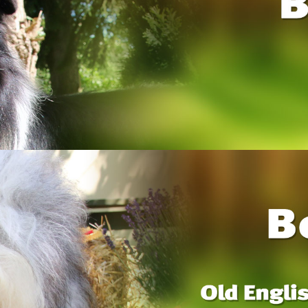
k
Str. 3
rsburg
-790844
-53636172
@cfbrh.de