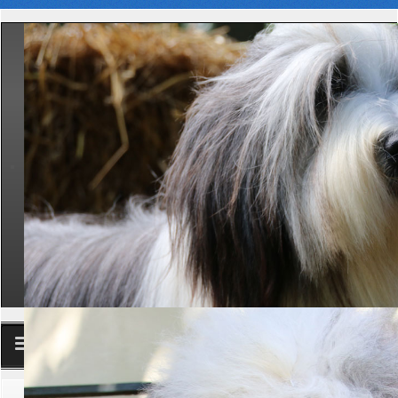
Club
Aktuelle Seite:
Startseite
Zucht
Neuzüchterseminare