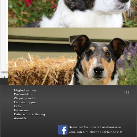
Bei allgemeinen Fragen zu der Veranstaltung und zur Zucht wenden
Download
Sie sich bitte an die
Referentin für Zuchtfragen
.
FAQ
Bereits feststehende Termine für Neuzüchterseminare finden Sie
hier unter Veranstaltungen
Anmeldeformular für ein Neuzüchterseminar:
Anmeldeformular Neuzüchterseminar
Stand 08.2018
© Club für Britische Hütehunde e.V.
Mitglied werden
↑↑↑
Deckmeldung
Welpe gesucht
Landesgruppen
Links
Impressum
Datenschutzerklärung
Anmelden
Besuchen Sie unsere Facebookseite
vom Club für Britische Hütehunde e.V
.