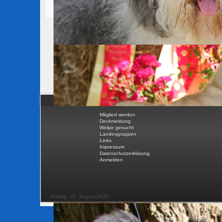
Mitglied werden
Deckmeldung
Welpe gesucht
Landesgruppen
Links
Impressum
Datenschutzerklärung
Anmelden
Freitag, 07. August 2026