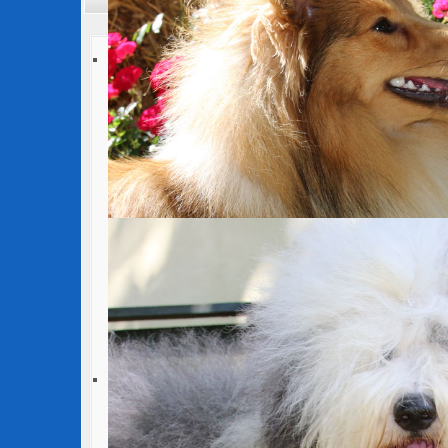
Übersicht
Suchen
Ebene
Kategorie: Rassenspezifisches
Anzahl Unterkategorien: 5
Unterkategorien:
Farbkatalog
Unterkategorien: 0
Dateien: 9
Rasseflyer
Unterkategorien: 0
Dateien: 8
Rassestandard
Unterkategorien: 0
Dateien: 8
Koerungen
Unterkategorien: 8
Dateien: 305
Zuchtbuecher
Unterkategorien: 8
Dateien: 173
Zurück