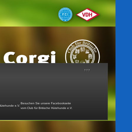
Formular für HD-, ED- ...
Körordnung...
Ausstellungsordnung...
Farbkatalog Sheltie...
Tierärzte mit Zusatzau...
Aufnahmeantrag...
Farbkatalog Welsh Corg...
Farbkatalog Bearded Co...
↑↑↑
Besuchen Sie unsere Facebookseite
vom Club für Britische Hütehunde e.V
.