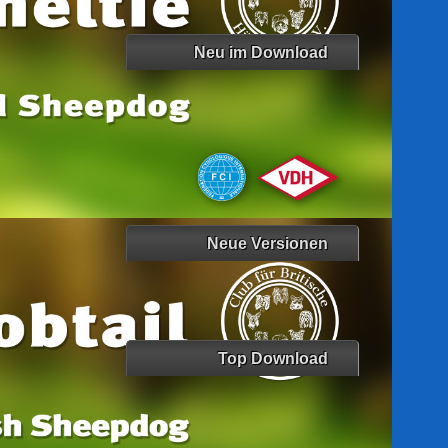
Neu im Download
Die 5 neusten Downloads
05 VDH Breed Specific ...
05 BSI Report EN...
05 VDH Breed Specific ...
ZB_BEC_2025
ZB_OES_2025
Neue Versionen
Die 5 letzten Versionsupdates
01 Terminschutzantrag ...
Top Download
Top 10 der Downloads
Farbkatalog Border Col...
Zuchtordnung...