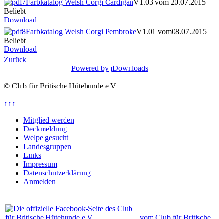
Farbkatalog Welsh Corgi Cardigan
V1.03 vom 20.07.2015
Beliebt
Download
Farbkatalog Welsh Corgi Pembroke
V1.01 vom08.07.2015
Beliebt
Download
Zurück
Powered by jDownloads
© Club für Britische Hütehunde e.V.
↑↑↑
Mitglied werden
Deckmeldung
Welpe gesucht
Landesgruppen
Links
Impressum
Datenschutzerklärung
Anmelden
Besuchen Sie unsere
Facebookseite
vom Club für Britische