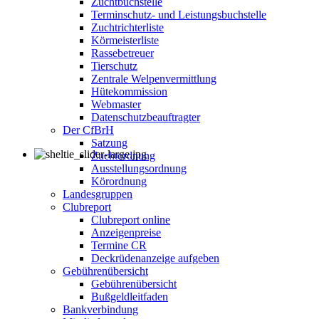
Zuchtbuchstelle
Terminschutz- und Leistungsbuchstelle
Zuchtrichterliste
Körmeisterliste
Rassebetreuer
Tierschutz
Zentrale Welpenvermittlung
Hütekommission
Webmaster
Datenschutzbeauftragter
Der CfBrH
Satzung
Zuchtordnung
Ausstellungsordnung
Körordnung
Landesgruppen
Clubreport
Clubreport online
Anzeigenpreise
Termine CR
Deckrüdenanzeige aufgeben
Gebührenübersicht
Gebührenübersicht
Bußgeldleitfaden
Bankverbindung