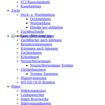
FCI Rassestandards
Rassebetreuer
Zucht
Deck- u. Wurfmeldung
Deckmeldung
Wurfmeldung
Hündin leer geblieben
Zuchtbuchstelle
Gesundheitsergebnisse
Zuchtbücher nach Jahrgang
Registereintragungen
Körungen nach Jahrgang
Zuchtordnung
Körordnung
Neuzüchterseminare
Neuzüchterseminare Termine
Züchtertagungen
Termine Tagungen
Phänotypisierung
HD ED OCD Röntgen
Hüten
Hütekommission
Leistungsrichter
Hüten Regelwerke
Hüteveranstaltungen