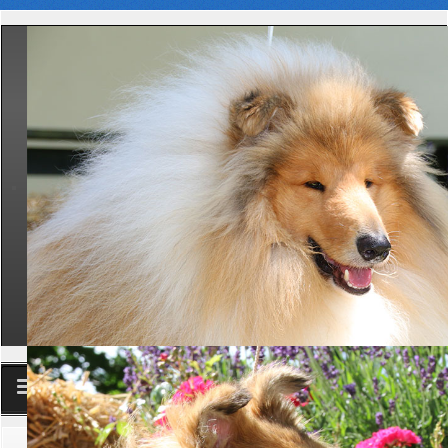
Club
Aktuelle Seite:
Startseite
Aktuelles
News
Wir gehören zusammen