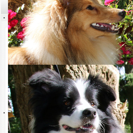
Suchen
Kontakt
Aktuelles
Wir gehören zusammen
Termine
Rassen
Zucht
Hüten
Sport
Ausstellungen
Welpen