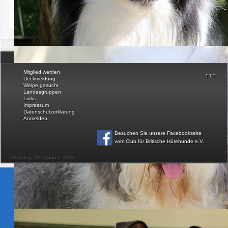
Download
FAQ
© Club für Britische Hütehunde e.V.
Mitglied werden
↑↑↑
Deckmeldung
Welpe gesucht
Landesgruppen
Links
Impressum
Datenschutzerklärung
Anmelden
Besuchen Sie unsere Facebookseite
vom Club für Britische Hütehunde e.V
.
Sonntag, 09. August 2026