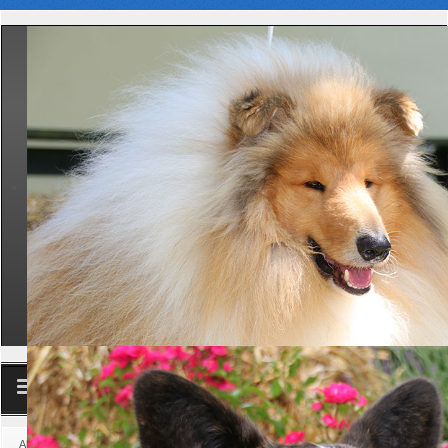
Club
Aktuelle Seite:
Startseite
Aktuelles
News
02.2021 Sonderregelungen für