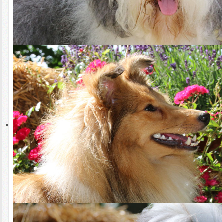
Download
Bislang galt die Sonderregelung, dass für den Titel Deutscher
Jugendchampion (Club), eine der drei erforderlichen Anwartschaften
auch durch Altersüberschreitung in der nächsthöheren Klasse
FAQ
(Zwischenklasse) erworben werden konnte. Diese verwendete
Anwartschaft hätte dann allerdings nicht mehr für die Erringung des
Titels Deutscher Champion (Club) zur Verfügung gestanden.
Neuregelung ab dem 01.01.2021 Eine in der nächsthöheren Klasse
erworbene Anwartschaft, die für den Titel Deutscher
Jugendchampion (Club) eingesetzt wurde, bleibt zusätzlich auch für
den Titel Deutscher Champion (Club) erhalten. Diese Regelung gilt
auch für bereits ernannte Deutsche Jugendchampion Club, sofern
die Anwartschaften im CfBrH erworben wurden.
Außerdem kann
eine
Reserveanwartschaft (Res.-CAC-J) für den
Titel Deutscher Jugendchampion (Club) als volle Anwartschaft
aufgewertet werden, sofern die Anwartschaften auf Ausstellungen
des Clubs für Britische Hütehunde e. V. erworben wurden.
Zusätzliches CAC bzw. CAC-J oder CAC-Vet. für BOB und BOS
Für Ausstellungen des Club für Britische Hütehunde e.V. in 2020
und 2021 wird für BOB und BOS jeweils ein zusätzliches CAC bzw.
CAC-J oder CAC-Vet. vergeben. Somit erhält ein damit
ausgezeichneter Hund mit einer Ausstellung zwei Anwartschaften
auf den Champion- Titel.
Diese Sonderregelungen sind vorerst bis zum 31.12.2021 befristet
und sollen die weniger gewordenen Ausstellungen unseres Clubs
aufwerten und einen Ausgleich schaffen.