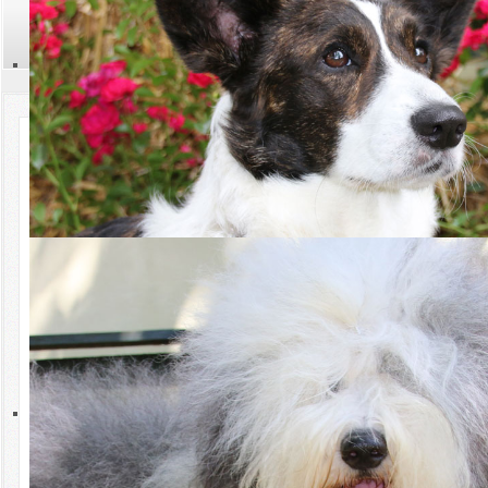
Champion-Anwartschaften während der Corona-Pandemie
Kontakt
Suchen
Aktuelles
Termine
02.2021 Sonderregelungen für
Champion-Anwartschaften während der
Rassen
Corona-Pandemie
Zucht
Sonderregelungen für Champion-Anwartschaften während der
Corona-Pandemie
Hüten
Liebe Mitglieder,
Sport
da ein Ende der Corona-Pandemie aktuell nicht absehbar ist und
damit verbunden möglicherweise noch weitere geplante
Ausstellungen im Jahr 2021 der Pandemie zum Opfer fallen
Ausstellungen
könnten, hat sich das Präsidium zu folgenden, befristeten
Sonderregelungen im Hinblick auf die Anwartschaften für den Dt.
Jugendchampion (Club), den Deutschen Champion (Club) sowie den
Welpen
Deutschen Veteranenchampion (Club) entschlossen:
Deutscher Jugendchampion (Club)