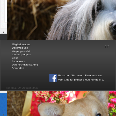
Mit den besten Wünschen für das neue Jahr, bleiben Sie gesund
Claus-Peter Fricke
Präsident
© Club für Britische Hütehunde e.V.
Mitglied werden
↑↑↑
Deckmeldung
Welpe gesucht
Landesgruppen
Links
Impressum
Datenschutzerklärung
Anmelden
Besuchen Sie unsere Facebookseite
vom Club für Britische Hütehunde e.V
.
Sonntag, 09. August 2026